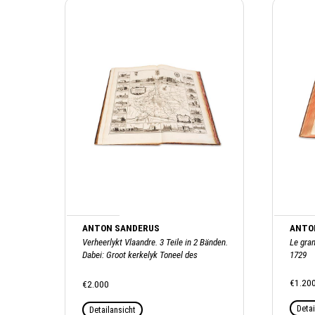
ANTON SANDERUS
ANTO
Verheerlykt Vlaandre. 3 Teile in 2 Bänden.
Le gran
Dabei: Groot kerkelyk Toneel des
1729
Hertogdoms van Brabant, 1727
€1.20
€2.000
Detai
Detailansicht