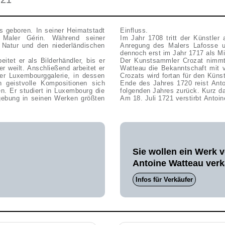
s geboren. In seiner Heimatstadt
Einfluss.
 Maler Gérin. Während seiner
Im Jahr 1708 tritt der Künstler
 Natur und den niederländischen
Anregung des Malers Lafosse u
dennoch erst im Jahr 1717 als 
itet er als Bilderhändler, bis er
Der Kunstsammler Crozat nimmt
r weilt. Anschließend arbeitet er
Watteau die Bekanntschaft mit 
er Luxembourggalerie, in dessen
Crozats wird fortan für den Künst
n geistvolle Kompositionen sich
Ende des Jahres 1720 reist Ant
n. Er studiert in Luxembourg die
folgenden Jahres zurück. Kurz da
gebung in seinen Werken größten
Am 18. Juli 1721 verstirbt Antoi
Sie wollen ein Werk 
Antoine Watteau ver
Infos für Verkäufer