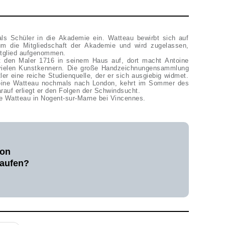
 als Schüler in die Akademie ein. Watteau bewirbt sich auf
m die Mitgliedschaft der Akademie und wird zugelassen,
Mitglied aufgenommen.
 den Maler 1716 in seinem Haus auf, dort macht Antoine
vielen Kunstkennern. Die große Handzeichnungensammlung
ler eine reiche Studienquelle, der er sich ausgiebig widmet.
oine Watteau nochmals nach London, kehrt im Sommer des
rauf erliegt er den Folgen der Schwindsucht.
ne Watteau in Nogent-sur-Marne bei Vincennes.
von
kaufen?