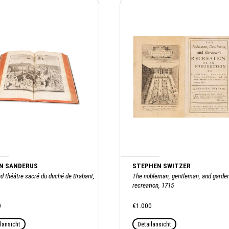
N SANDERUS
STEPHEN SWITZER
d théâtre sacré du duché de Brabant,
The nobleman, gentleman, and garden
recreation, 1715
0
€1.000
lansicht
Detailansicht